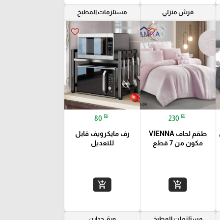
فرش منزلي
مستلزمات المطبخ
favorite_border
favorite_border
₪
₪
80
230
طقم لحاف VIENNA
رف مايكرويف قابل
مكون من 7 قطع
للتعديل
add_shopping_cart
add_shopping_cart
مستلزمات المطبخ
ورق جدارن