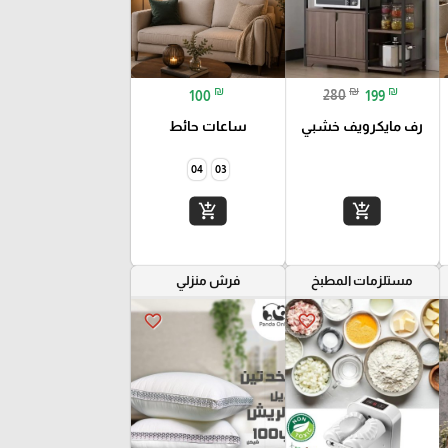
₪
₪
₪
100
280
199
رف مايكرويف خشبي
ساعات حائط
04
03
add_shopping_cart
add_shopping_cart
مستلزمات المطبخ
فرش منزلي
favorite_border
favorite_border