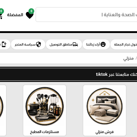
0
0
g_cart
favorite
المفضلة
install_mobile
security
commute
emoji_emotions
ول تجار الجملة
آراء زبائننا
مناطق التوصيل
سياسة المتجر
ت
منزلي
تابعتنا عبر tiktok
فرش منزلي
مستلزمات المطبخ