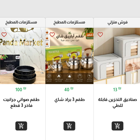
فرش منزلي
مستلزمات المطبخ
مستلزمات المطبخ
favorite_border
favorite_border
favorite_border
₪
₪
₪
100
40
13
صناديق التخزين قابلة
طقم 3 براد شاي
طقم صواني جرانيت
للطي
فاخر 3 قطع
نشفة عدد 1
منشفة عدد 3
add_shopping_cart
add_shopping_cart
add_shopping_cart