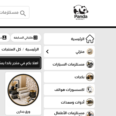
search
account_box
ballot
طلباتي السابقة
دخ
الرئيسية
الرئيسية
كل المنتجات
chevron_left
منزلي
اهلا بكم في متجر باندا يمكنك م
مستلزمات السيارات
بكجات
اكسسورات هواتف
أدوات ومعدات
ورق جدارن
مستلزمات الأطفال