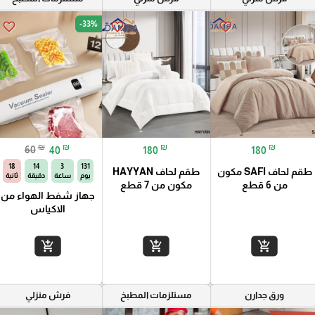
-33%
favorite_border
favorite_border
favorite_border
₪
₪
₪
₪
60
40
180
180
16
14
3
131
طقم لحاف SAFI مكون
طقم لحاف HAYYAN
يوم
ساعة
دقيقة
ثانية
من 6 قطع
مكون من 7 قطع
جهاز شفط الهواء من
الاكياس
add_shopping_cart
add_shopping_cart
add_shopping_cart
ورق جدارن
مستلزمات المطبخ
فرش منزلي