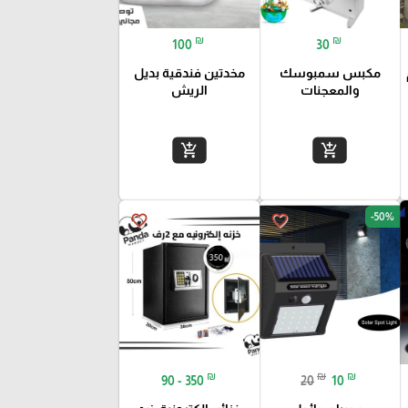
₪
₪
100
30
مكبس سمبوسك
مخدتين فندقية بديل
والمعجنات
الريش
add_shopping_cart
add_shopping_cart
-50%
favorite_border
favorite_border
₪
₪
₪
90 - 350
20
10