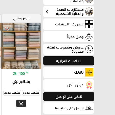
والألعاب
مستلزمات الصحة
chevron_left
والعناية الشخصية
فرش منزلي
عرض كل المنتجات
favorite_border
وصل حديثاً
عروض وخصومات لفترة
محدودة
العلامات التجارية
KLGO
₪
25 - 100
بشاكير تركي
عرض الكل
بشاكير عدد 8
بشاكير عدد 2
م
لنبقى على تواصل
add_shopping_cart
احصل على تطبيقنا