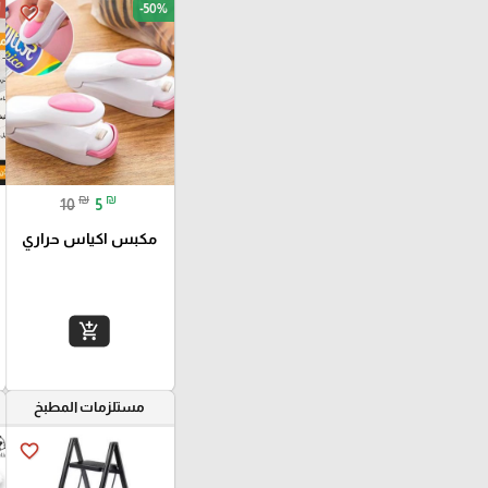
ا
-50%
favorite_border
₪
₪
10
5
مكبس اكياس حراري
add_shopping_cart
مستلزمات المطبخ
favorite_border