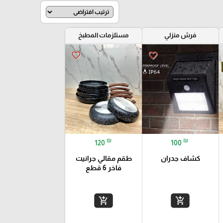
فرش منزلي
مستلزمات المطبخ
favorite_border
favorite_border
₪
₪
120
100
كشاف جدران
طقم مقالي جرانيت
فاخر 6 قطع
add_shopping_cart
add_shopping_cart