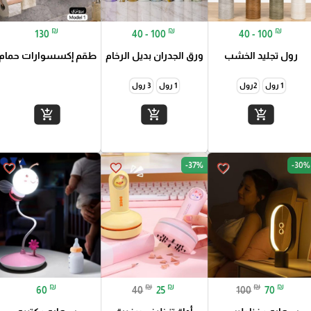
₪
₪
₪
130
40 - 100
40 - 100
رول تجليد الخشب
ورق الجدران بديل الرخام
طقم إكسسوارات حمام
1 رول
2رول
1 رول
3 رول
add_shopping_cart
add_shopping_cart
add_shopping_cart
-37%
-30%
favorite_border
favorite_border
favorite_border
₪
₪
₪
₪
₪
60
40
25
100
70