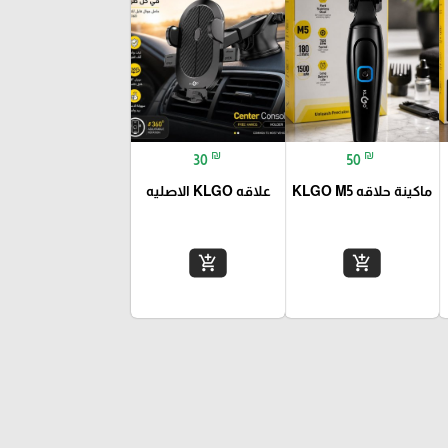
₪
₪
30
50
ماكينة حلاقه KLGO M5
علاقه KLGO الاصليه
add_shopping_cart
add_shopping_cart