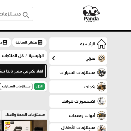
search
account_box
ballot
طلباتي السابقة
دخ
الرئيسية
الرئيسية
كل المنتجات
chevron_left
منزلي
اهلا بكم في متجر باندا يمكنك م
مستلزمات السيارات
بكجات
الكل
مستلزمات السيارات
اكسسورات هواتف
مستلزمات الصحة والعناية الشخصية
أدوات ومعدات
favorite_border
مستلزمات الأطفال