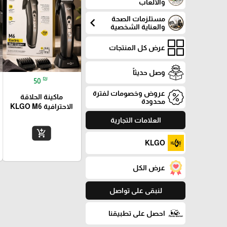
والألعاب
مستلزمات الصحة
chevron_left
والعناية الشخصية
عرض كل المنتجات
وصل حديثاً
₪
50
عروض وخصومات لفترة
ماكينة الحلاقة
محدودة
الاحترافية KLGO M6
العلامات التجارية
add_shopping_cart
KLGO
عرض الكل
لنبقى على تواصل
احصل على تطبيقنا