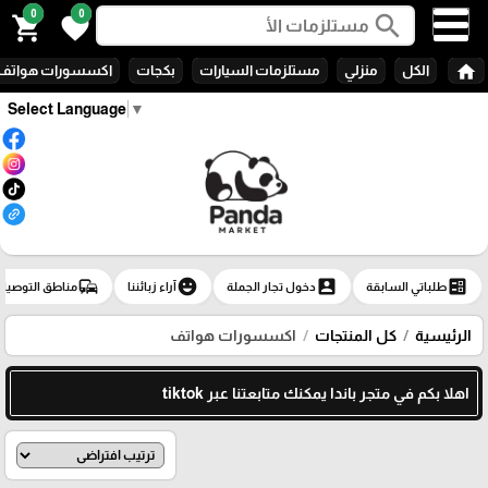
0
0
search
shopping_cart
favorite
home
الكل
منزلي
مستلزمات السيارات
بكجات
اكسسورات هواتف
Select Language
▼
commute
emoji_emotions
account_box
ballot
طلباتي السابقة
دخول تجار الجملة
آراء زبائننا
مناطق التوصيل
الرئيسية
كل المنتجات
اكسسورات هواتف
اهلا بكم في متجر باندا يمكنك متابعتنا عبر tiktok