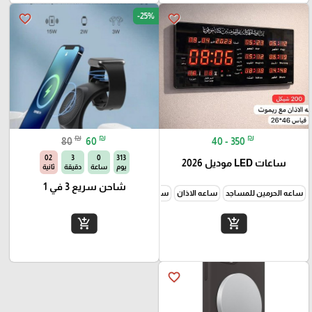
-25%
favorite_border
favorite_border
₪
₪
₪
80
60
40 - 350
02
3
0
313
ساعات LED موديل 2026
يوم
ساعة
دقيقة
ثانية
شاحن سريع 3 في 1
ساعه الحرمين للمساجد
ساعه الاذان
ساعه كبير
ساعه وسط
ساعه بيضاوي
ساعه م
add_shopping_cart
add_shopping_cart
favorite_border