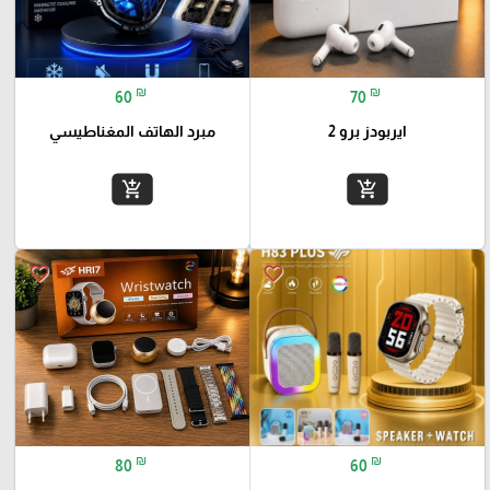
₪
₪
60
70
ايربودز برو 2
مبرد الهاتف المغناطيسي
add_shopping_cart
add_shopping_cart
favorite_border
favorite_border
₪
₪
80
60