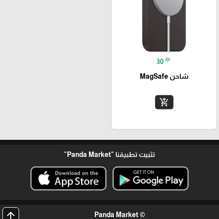
₪
30
شاحن MagSafe
add_shopping_cart
تثبيت تطبيقنا
"Panda Market"
arrow_upward
© Panda Market