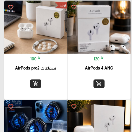
تريند
favorite_border
favorite_border
₪
₪
100
120
AirPods 4 ANC
سماعات AirPods pro2
add_shopping_cart
add_shopping_cart
favorite_border
favorite_border