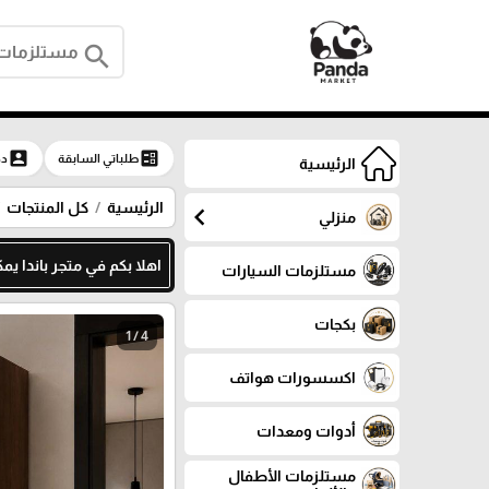
search
account_box
ballot
طلباتي السابقة
دخ
الرئيسية
الرئيسية
كل المنتجات
chevron_left
منزلي
اهلا بكم في متجر باندا يمكنك م
مستلزمات السيارات
بكجات
1 / 4
اكسسورات هواتف
أدوات ومعدات
مستلزمات الأطفال