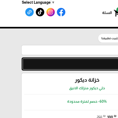
Select Language
▼
shoppin
السلة
ثبيت تطبيقنا
خزانة ديكور
خلي ديكور منزلك الانيق
-60%
خصم لفترة محدودة
₪
₪
250
100