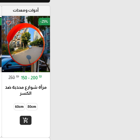
أدوات ومعدات
-25%
favorite_border
₪
₪
250
150 - 200
مرآة شوارع محدبة ضد
الكسر
60cm
80cm
add_shopping_cart