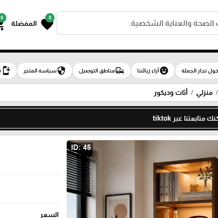
0
0
g_cart
favorite
المفضلة
install_mobile
security
commute
emoji_emotions
ول تجار الجملة
آراء زبائننا
مناطق التوصيل
سياسة المتجر
ت
منزلي
أثاث وديكور
تابعتنا عبر tiktok
السعر