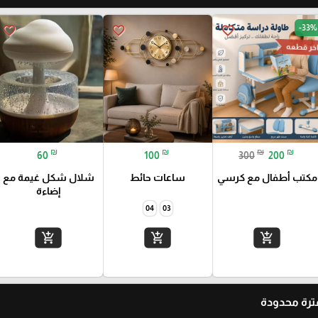
-33%
favorite_border
favorite_border
favorite_border
خر قطعه
₪
₪
₪
₪
60
100
300
200
مكتب أطفال مع كرسي
ساعات حائط
شلال شكل غيمة مع
إضاءة
04
03
add_shopping_cart
add_shopping_cart
add_shopping_cart
رة محدودة