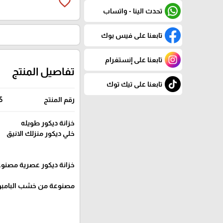
favorite_border
تحدث الينا - واتساب
تابعنا على فيس بوك
تابعنا على إنستغرام
تفاصيل المنتج
تابعنا على تيك توك
رقم المنتج
5
خزانة ديكور طويله
خلي ديكور منزلك الانيق
خزانة ديكور عصرية مصن
مصنوعة من خشب البامبو