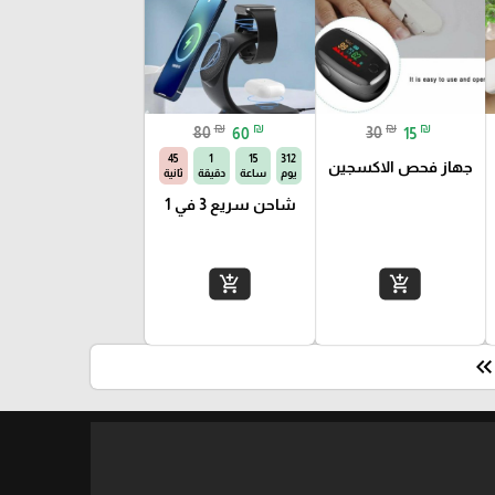
₪
₪
₪
₪
80
60
30
15
44
1
15
312
جهاز فحص الاكسجين
يوم
ساعة
دقيقة
ثانية
شاحن سريع 3 في 1
add_shopping_cart
add_shopping_cart
keyboard_double_arrow_le