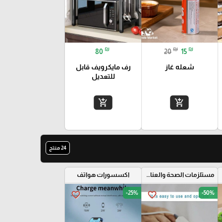
₪
₪
₪
80
20
15
شعله غاز
رف مايكرويف قابل
للتعديل
add_shopping_cart
add_shopping_cart
24 منتج
مستلزمات الصحة والعناية الشخصية
اكسسورات هواتف
-25%
-50%
favorite_border
favorite_border