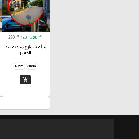
₪
₪
250
150 - 200
مرآة شوارع محدبة ضد
الكسر
60cm
80cm
add_shopping_cart