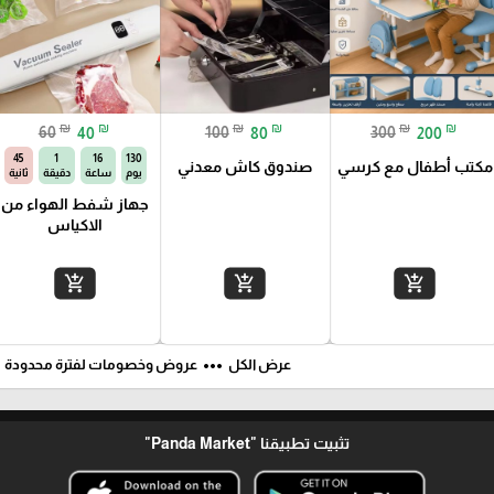
₪
₪
₪
₪
₪
₪
60
40
100
80
300
200
44
1
16
130
مكتب أطفال مع كرسي
صندوق كاش معدني
يوم
ساعة
دقيقة
ثانية
جهاز شفط الهواء من
الاكياس
add_shopping_cart
add_shopping_cart
add_shopping_cart
ft
more_horiz
عرض الكل
عروض وخصومات لفترة محدودة
تثبيت تطبيقنا
"Panda Market"