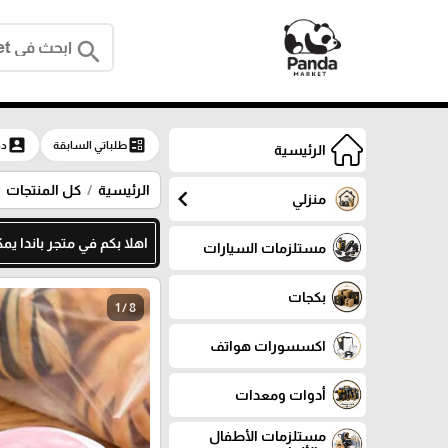
search
account_box
ballot
طلباتي السابقة
دخ
الرئيسية
الرئيسية
كل المنتجات
chevron_left
منزلي
اهلا بكم في متجر باندا يمكنك م
مستلزمات السيارات
بكجات
1 / 8
اكسسورات هواتف
أدوات ومعدات
مستلزمات الأطفال