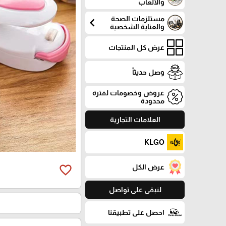
والألعاب
مستلزمات الصحة
chevron_left
والعناية الشخصية
عرض كل المنتجات
وصل حديثاً
عروض وخصومات لفترة
محدودة
العلامات التجارية
KLGO
عرض الكل
favorite_border
لنبقى على تواصل
احصل على تطبيقنا