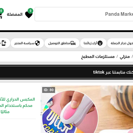
0
0
g_cart
favorite
المفضلة
install_mobile
security
commute
emoji_emotions
ول تجار الجملة
آراء زبائننا
مناطق التوصيل
سياسة المتجر
ت
منزلي
مستلزمات المطبخ
تابعتنا عبر tiktok
المكبس الحراري للأ
محكم باستخدام الحر
مثالي