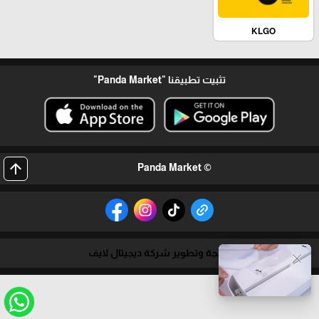
KLGO
تثبيت تطبيقنا
"Panda Market"
arrow_upward
© Panda Market
برمجة وتطوير شركة ديجيتال لايف
close