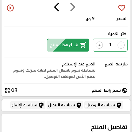
arrow_back_ios
arrow_forward_ios
play_circle_outline
favorite_border
السعر
₪
40
اختر الكمية
shopping_cart
شراء هذا المنتج
+
-
طريقة الدفع
الدفع عند الإستلام
ببساطة نقوم بايصال المنتج لغاية منزلك وتقوم
بدفع الثمن لموظف التوصيل.
qr_code
public
نسخ رابط المنتج
QR
policy
policy
policy
سياسة التوصيل
سياسة التبديل
سياسة الإلغاء
تفاصيل المنتج