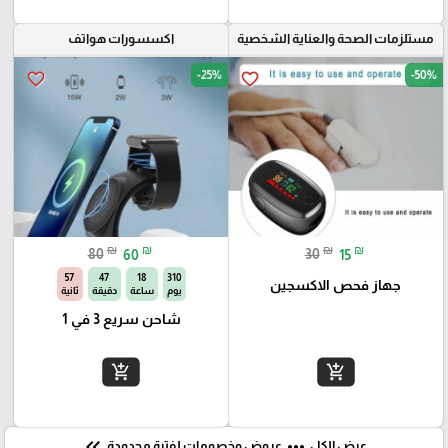
مستلزمات الصحة والعناية الشخصية
اكسسورات هواتف
-25%
-50%
favorite_border
favorite_border
₪
₪
₪
₪
80
60
30
15
55
47
18
310
جهاز فحص الاكسجين
يوم
ساعة
دقيقة
ثانية
شاحن سريع 3 في 1
add_shopping_cart
add_shopping_cart
keyboard_double_arrow_left
more_horiz
عرض الكل
عروض وخصومات لفترة محدودة