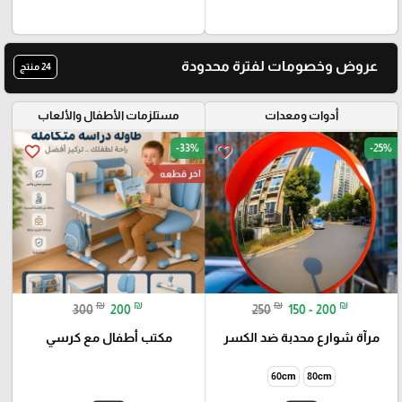
عروض وخصومات لفترة محدودة
24 منتج
أدوات ومعدات
مستلزمات الأطفال والألعاب
-33%
-25%
favorite_border
favorite_border
اخر قطعه
₪
₪
₪
₪
300
200
250
150 - 200
مرآة شوارع محدبة ضد الكسر
مكتب أطفال مع كرسي
60cm
80cm