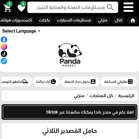
0
0
search
shopping_cart
favorite
home
الكل
منزلي
مستلزمات السيارات
بكجات
اكسسورات هواتف
Select Language
▼
commute
emoji_emotions
account_box
ballot
طلباتي السابقة
دخول تجار الجملة
آراء زبائننا
مناطق التوصيل
الرئيسية
كل المنتجات
منزلي
اهلا بكم في متجر باندا يمكنك متابعتنا عبر tiktok
حامل القصدير الثلاثي