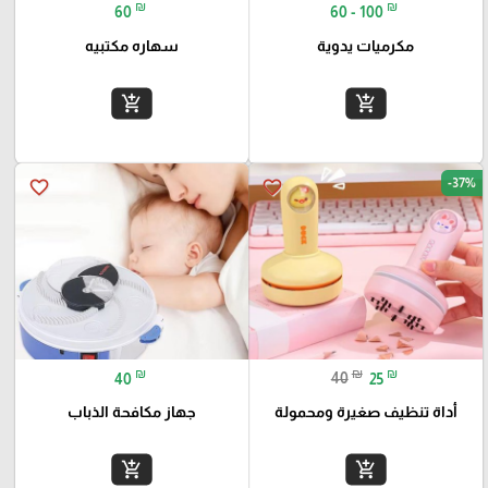
₪
₪
60
60 - 100
مكرميات يدوية
سهاره مكتبيه
add_shopping_cart
add_shopping_cart
-37%
favorite_border
favorite_border
₪
₪
₪
40
40
25
أداة تنظيف صغيرة ومحمولة
جهاز مكافحة الذباب
add_shopping_cart
add_shopping_cart