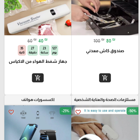
₪
₪
₪
₪
60
40
100
80
34
27
23
127
صندوق كاش معدني
يوم
ساعة
دقيقة
ثانية
جهاز شفط الهواء من الاكياس
add_shopping_cart
add_shopping_cart
مستلزمات الصحة والعناية الشخصية
اكسسورات هواتف
-25%
-50%
favorite_border
favorite_border