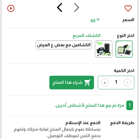
arrow_back_ios
arrow_forward_ios
play_circle_outline
favorite_border
السعر
₪
60
اختر النوع
الكشاف المربع
الكشافين مع بعض ع العرض
اختر الكمية
shopping_cart
شراء هذا المنتج
+
-
1
مرة تم بيع هذا المنتج لأشخاص آخرين.
طريقة الدفع
الدفع عند الإستلام
ببساطة نقوم بايصال المنتج لغاية منزلك وتقوم
بدفع الثمن لموظف التوصيل.