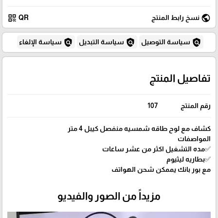
qr_code
public
نسخ رابط المنتج
QR
policy
policy
policy
سياسة التوصيل
سياسة التبديل
سياسة الإلغاء
تفاصيل المنتج
رقم المنتج
107
كشاف مع لوح طاقه شمسيه منفصل كيبل 4 متر
المواصفات
✅مده التشغيل اكثر من عشر ساعات
✅بطاريه ليثيوم
مع بور بانك يممكن شحن الهواتف
مزيداً من الصور والفيديو