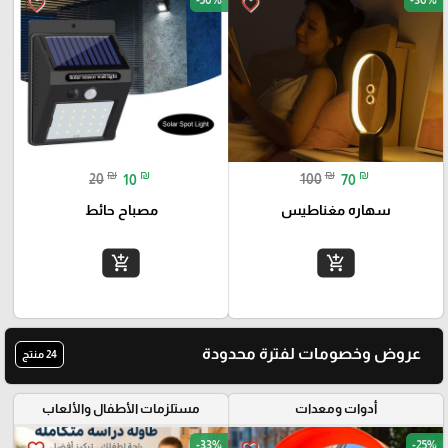
favorite_border
favorite_border
₪
₪
₪
₪
20
10
100
70
سهاره مغناطيس
مصباح حائط
add_shopping_cart
add_shopping_cart
عروض وخصومات لفترة محدودة
24 منتج
أدوات ومعدات
مستلزمات الأطفال والألعاب
-33%
-25%