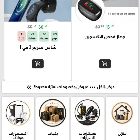
₪
₪
₪
₪
80
60
30
15
34
27
22
309
جهاز فحص الاكسجين
يوم
ساعة
دقيقة
ثانية
شاحن سريع 3 في 1
add_shopping_cart
add_shopping_cart
keyboard_double_arrow_left
more_horiz
عرض الكل
عروض وخصومات لفترة محدودة
منزلي
مستلزمات
بكجات
اكسسورات
السيارات
هواتف