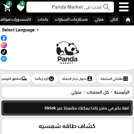
0
0
search
shopping_cart
favorite
home
الكل
منزلي
مستلزمات السيارات
بكجات
اكسسورات هواتف
Select Language
▼
commute
emoji_emotions
account_box
ballot
طلباتي السابقة
دخول تجار الجملة
آراء زبائننا
مناطق التوصيل
الرئيسية
كل المنتجات
منزلي
اهلا بكم في متجر باندا يمكنك متابعتنا عبر tiktok
كشاف طاقه شمسيه