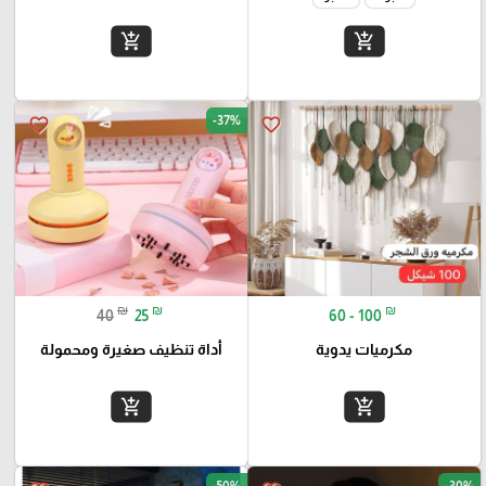
add_shopping_cart
add_shopping_cart
-37%
favorite_border
favorite_border
₪
₪
₪
40
25
60 - 100
مكرميات يدوية
أداة تنظيف صغيرة ومحمولة
add_shopping_cart
add_shopping_cart
-50%
-30%