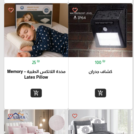
favorite_border
favorite_border
₪
₪
25
100
كشاف جدران
مخدة اللاتكس الطبية – Memory
Latex Pillow
add_shopping_cart
add_shopping_cart
favorite_border
favorite_border