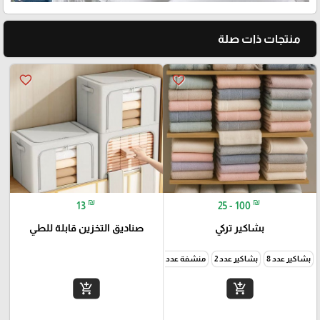
منتجات ذات صلة
favorite_border
favorite_border
₪
₪
13
25 - 100
بشاكير تركي
صناديق التخزين قابلة للطي
بشاكير عدد 8
بشاكير عدد 2
منشفة عدد 1
منشفة عدد 3
add_shopping_cart
add_shopping_cart