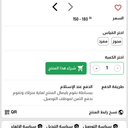
arrow_back_ios
arrow_forward_ios
favorite_border
السعر
₪
150 - 180
اختر القياس
مجوز
مفرد
اختر الكمية
shopping_cart
شراء هذا المنتج
+
-
طريقة الدفع
الدفع عند الإستلام
ببساطة نقوم بايصال المنتج لغاية منزلك وتقوم
بدفع الثمن لموظف التوصيل.
qr_code
public
نسخ رابط المنتج
QR
policy
policy
policy
سياسة التوصيل
سياسة التبديل
سياسة الإلغاء