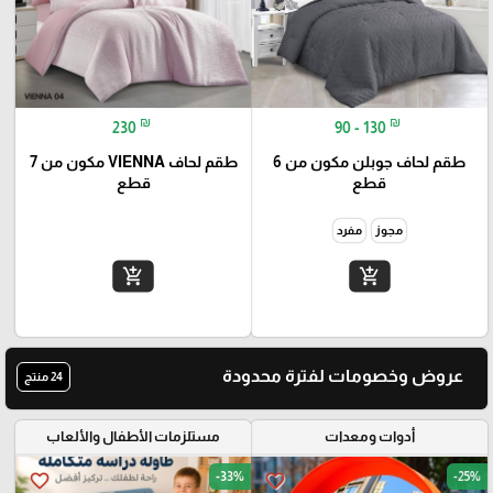
₪
₪
230
90 - 130
طقم لحاف جوبلن مكون من 6
طقم لحاف VIENNA مكون من 7
قطع
قطع
مجوز
مفرد
add_shopping_cart
add_shopping_cart
عروض وخصومات لفترة محدودة
24 منتج
أدوات ومعدات
مستلزمات الأطفال والألعاب
-33%
-25%
favorite_border
favorite_border