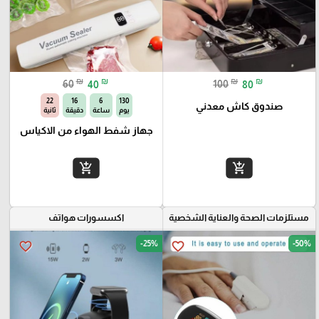
₪
₪
₪
₪
60
40
100
80
21
16
6
130
صندوق كاش معدني
يوم
ساعة
دقيقة
ثانية
جهاز شفط الهواء من الاكياس
add_shopping_cart
add_shopping_cart
مستلزمات الصحة والعناية الشخصية
اكسسورات هواتف
-25%
-50%
favorite_border
favorite_border