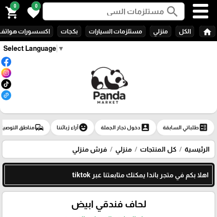
0
0
search
shopping_cart
favorite
home
الكل
منزلي
مستلزمات السيارات
بكجات
اكسسورات هواتف
Select Language
▼
commute
emoji_emotions
account_box
ballot
طلباتي السابقة
دخول تجار الجملة
آراء زبائننا
مناطق التوصيل
الرئيسية
كل المنتجات
منزلي
فرش منزلي
اهلا بكم في متجر باندا يمكنك متابعتنا عبر tiktok
لحاف فندقي ابيض