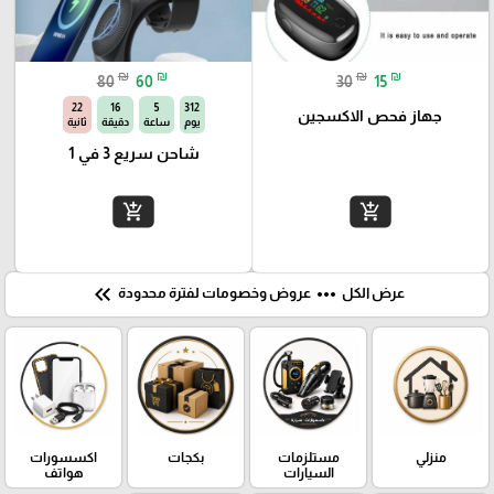
₪
₪
₪
₪
80
60
30
15
21
16
5
312
جهاز فحص الاكسجين
يوم
ساعة
دقيقة
ثانية
شاحن سريع 3 في 1
add_shopping_cart
add_shopping_cart
keyboard_double_arrow_left
more_horiz
عرض الكل
عروض وخصومات لفترة محدودة
منزلي
مستلزمات
بكجات
اكسسورات
السيارات
هواتف