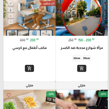
اخر قطعه
₪
₪
₪
₪
300
200
250
150 - 200
مرآة شوارع محدبة ضد الكسر
مكتب أطفال مع كرسي
60cm
80cm
add_shopping_cart
add_shopping_cart
منزلي
منزلي
-33%
-20%
favorite_border
favorite_border