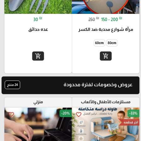
₪
₪
₪
30
250
150 - 200
مرآة شوارع محدبة ضد الكسر
عده حدائق
60cm
80cm
add_shopping_cart
add_shopping_cart
عروض وخصومات لفترة محدودة
24 منتج
مستلزمات الأطفال والألعاب
منزلي
-20%
-33%
favorite_border
favorite_border
اخر قطعه