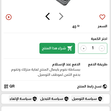
arrow_back_ios
arrow_forward_ios
play_circle_outline
favorite_border
السعر
₪
40
اختر الكمية
shopping_cart
شراء هذا المنتج
+
-
طريقة الدفع
الدفع عند الإستلام
ببساطة نقوم بايصال المنتج لغاية منزلك وتقوم
بدفع الثمن لموظف التوصيل.
qr_code
public
نسخ رابط المنتج
QR
policy
policy
policy
سياسة التوصيل
سياسة التبديل
سياسة الإلغاء