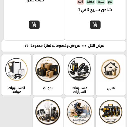
يوم
ساعة
دقيقة
ثانية
شاحن سريع 3 في 1
add_shopping_cart
add_shopping_cart
keyboard_double_arrow_left
more_horiz
عرض الكل
عروض وخصومات لفترة محدودة
منزلي
مستلزمات
بكجات
اكسسورات
السيارات
هواتف