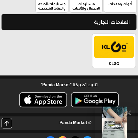
أدوات ومعدات
مستلزمات
مستلزمات الصحة
الأطفال والألعاب
والعناية الشخصية
العلامات التجارية
KLGO
تثبيت تطبيقنا
"Panda Market"
close
arrow_upward
© Panda Market