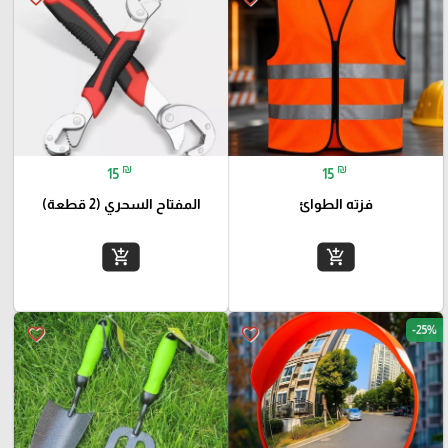
₪
₪
15
15
فزته الطوائ
المفتاح السحري (2 قطعة)
add_shopping_cart
add_shopping_cart
-25%
favorite_border
favorite_border