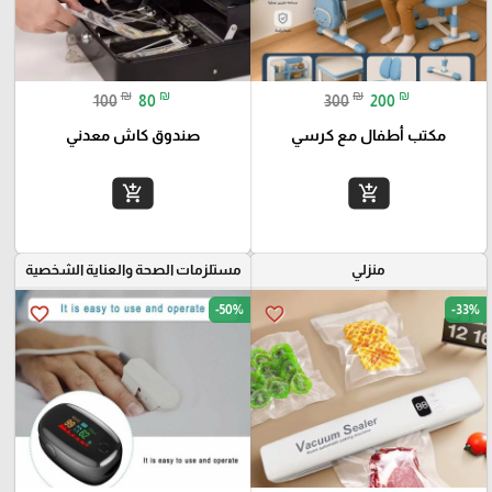
₪
₪
₪
₪
100
80
300
200
مكتب أطفال مع كرسي
صندوق كاش معدني
add_shopping_cart
add_shopping_cart
منزلي
مستلزمات الصحة والعناية الشخصية
-50%
-33%
favorite_border
favorite_border