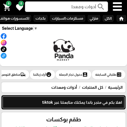
0
0
search
shopping_cart
favorite
home
الكل
منزلي
مستلزمات السيارات
بكجات
اكسسورات هواتف
Select Language
▼
commute
emoji_emotions
account_box
ballot
طلباتي السابقة
دخول تجار الجملة
آراء زبائننا
مناطق التوصيل
الرئيسية
كل المنتجات
أدوات ومعدات
اهلا بكم في متجر باندا يمكنك متابعتنا عبر tiktok
طقم بوكسات