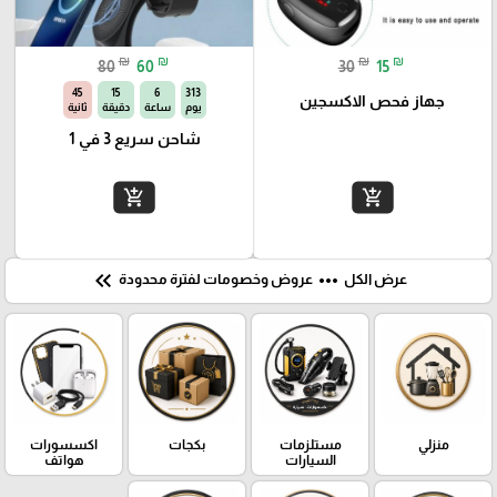
₪
₪
₪
₪
80
60
30
15
44
15
6
313
جهاز فحص الاكسجين
يوم
ساعة
دقيقة
ثانية
شاحن سريع 3 في 1
add_shopping_cart
add_shopping_cart
keyboard_double_arrow_left
more_horiz
عرض الكل
عروض وخصومات لفترة محدودة
منزلي
مستلزمات
بكجات
اكسسورات
السيارات
هواتف