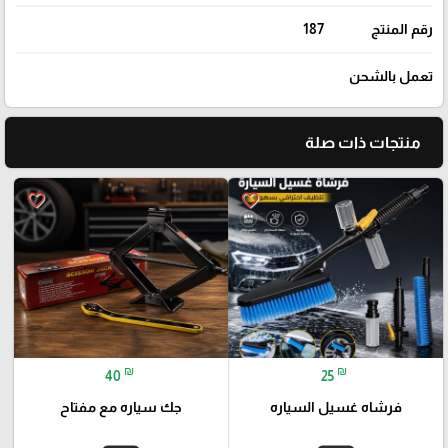
رقم المنتج
187
تعمل بالشحن
منتجات ذات صلة
favorite_border
favorite_border
₪
₪
40
25
فرشاه غسيل السياره
جك سياره مع مفتاح