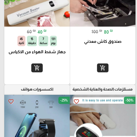
₪
₪
₪
₪
60
40
100
80
44
15
7
131
صندوق كاش معدني
يوم
ساعة
دقيقة
ثانية
جهاز شفط الهواء من الاكياس
add_shopping_cart
add_shopping_cart
مستلزمات الصحة والعناية الشخصية
اكسسورات هواتف
-25%
-50%
favorite_border
favorite_border