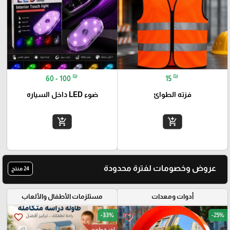
₪
₪
60 - 100
15
فزته الطوائ
ضوء LED داخل السياره
add_shopping_cart
add_shopping_cart
عروض وخصومات لفترة محدودة
24 منتج
أدوات ومعدات
مستلزمات الأطفال والألعاب
-33%
-25%
favorite_border
favorite_border
اخر قطعه