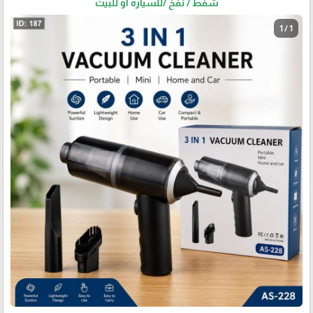
شفط / نفخ /للسياره او للبيت
1 / 1