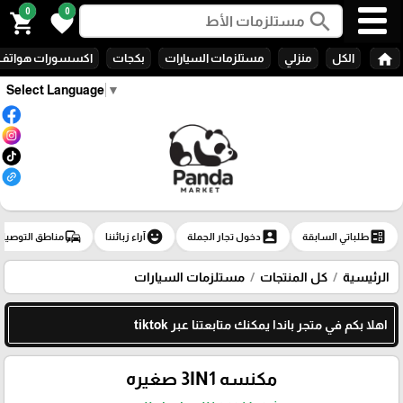
0
0
search
shopping_cart
favorite
home
الكل
منزلي
مستلزمات السيارات
بكجات
اكسسورات هواتف
Select Language
▼
commute
emoji_emotions
account_box
ballot
طلباتي السابقة
دخول تجار الجملة
آراء زبائننا
مناطق التوصيل
الرئيسية
كل المنتجات
مستلزمات السيارات
اهلا بكم في متجر باندا يمكنك متابعتنا عبر tiktok
مكنسه 3IN1 صغيره