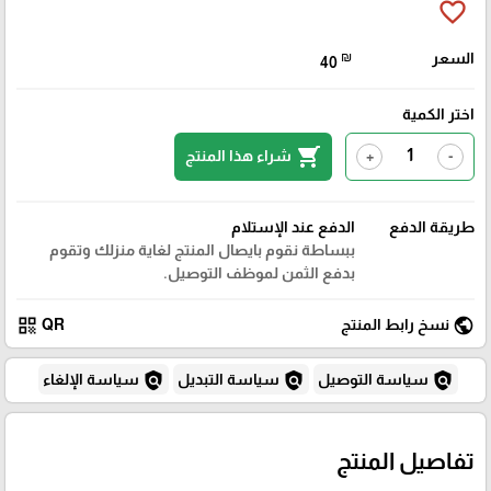
favorite_border
السعر
₪
40
اختر الكمية
shopping_cart
شراء هذا المنتج
+
-
طريقة الدفع
الدفع عند الإستلام
ببساطة نقوم بايصال المنتج لغاية منزلك وتقوم
بدفع الثمن لموظف التوصيل.
qr_code
public
نسخ رابط المنتج
QR
policy
policy
policy
سياسة التوصيل
سياسة التبديل
سياسة الإلغاء
تفاصيل المنتج