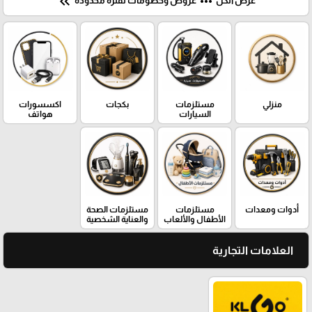
keyboard_double_arrow_left
more_horiz
عرض الكل
عروض وخصومات لفترة محدودة
منزلي
مستلزمات
بكجات
اكسسورات
السيارات
هواتف
أدوات ومعدات
مستلزمات
مستلزمات الصحة
الأطفال والألعاب
والعناية الشخصية
العلامات التجارية