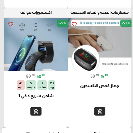
مستلزمات الصحة والعناية الشخصية
اكسسورات هواتف
-25%
-50%
favorite_border
favorite_border
₪
₪
₪
₪
80
60
30
15
44
22
3
313
جهاز فحص الاكسجين
يوم
ساعة
دقيقة
ثانية
شاحن سريع 3 في 1
add_shopping_cart
add_shopping_cart