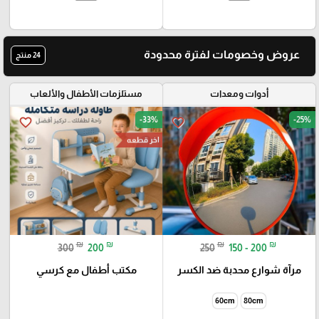
عروض وخصومات لفترة محدودة
24 منتج
أدوات ومعدات
مستلزمات الأطفال والألعاب
-33%
-25%
favorite_border
favorite_border
اخر قطعه
₪
₪
₪
₪
300
200
250
150 - 200
مرآة شوارع محدبة ضد الكسر
مكتب أطفال مع كرسي
60cm
80cm