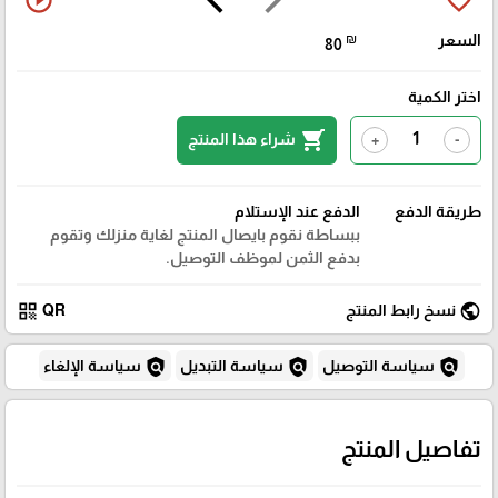
play_circle_outline
favorite_border
السعر
₪
80
اختر الكمية
shopping_cart
شراء هذا المنتج
+
-
طريقة الدفع
الدفع عند الإستلام
ببساطة نقوم بايصال المنتج لغاية منزلك وتقوم
بدفع الثمن لموظف التوصيل.
qr_code
public
نسخ رابط المنتج
QR
policy
policy
policy
سياسة التوصيل
سياسة التبديل
سياسة الإلغاء
تفاصيل المنتج