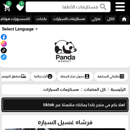
0
0
search
shopping_cart
favorite
home
الكل
منزلي
مستلزمات السيارات
بكجات
اكسسورات هواتف
Select Language
▼
commute
emoji_emotions
account_box
ballot
طلباتي السابقة
دخول تجار الجملة
آراء زبائننا
مناطق التوصيل
الرئيسية
كل المنتجات
مستلزمات السيارات
اهلا بكم في متجر باندا يمكنك متابعتنا عبر tiktok
فرشاه غسيل السياره