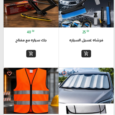
₪
₪
40
25
فرشاه غسيل السياره
جك سياره مع مفتاح
add_shopping_cart
add_shopping_cart
favorite_border
favorite_border