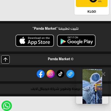
KLGO
تثبيت تطبيقنا
"Panda Market"
arrow_upward
© Panda Market
close
برمجة وتطوير شركة ديجيتال لايف