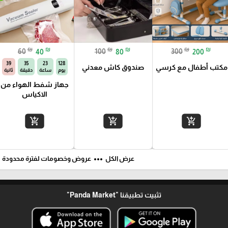
₪
₪
₪
₪
₪
₪
60
40
100
80
300
200
38
35
23
128
مكتب أطفال مع كرسي
صندوق كاش معدني
يوم
ساعة
دقيقة
ثانية
جهاز شفط الهواء من
الاكياس
add_shopping_cart
add_shopping_cart
add_shopping_cart
ft
more_horiz
عرض الكل
عروض وخصومات لفترة محدودة
تثبيت تطبيقنا
"Panda Market"