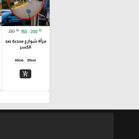
₪
₪
250
150 - 200
مرآة شوارع محدبة ضد
الكسر
60cm
80cm
add_shopping_cart