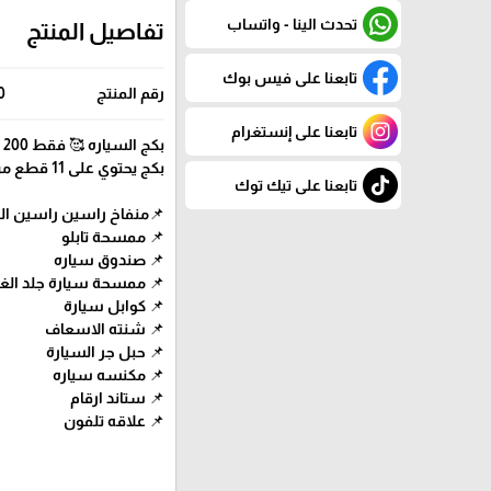
تحدث الينا - واتساب
تفاصيل المنتج
تابعنا على فيس بوك
رقم المنتج
0
تابعنا على إنستغرام
بكج السياره 🥰 فقط 200 شيكل
بكج يحتوي على 11 قطع من القطع للسياره
تابعنا على تيك توك
📌منفاخ راسين راسين ال
📌 ممسحة تابلو
📌 صندوق سياره
📌 ممسحة سيارة جلد الغز
📌 كوابل سيارة
📌 شنته الاسعاف
📌 حبل جر السيارة
📌 مكنسه سياره
📌 ستاند ارقام
📌 علاقه تلفون