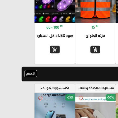
₪
₪
60 - 100
15
فزته الطوائ
ضوء LED داخل السياره
add_shopping_cart
add_shopping_cart
24 منتج
مستلزمات الصحة والعناية الشخصية
اكسسورات هواتف
-25%
-50%
favorite_border
favorite_border