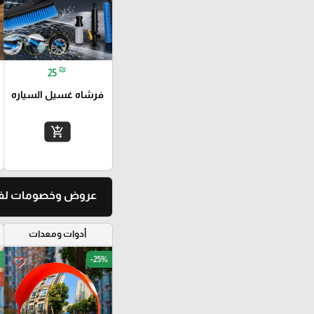
₪
25
فرشاه غسيل السياره
add_shopping_cart
عروض وخصومات لفت
أدوات ومعدات
-25%
favorite_border
ا