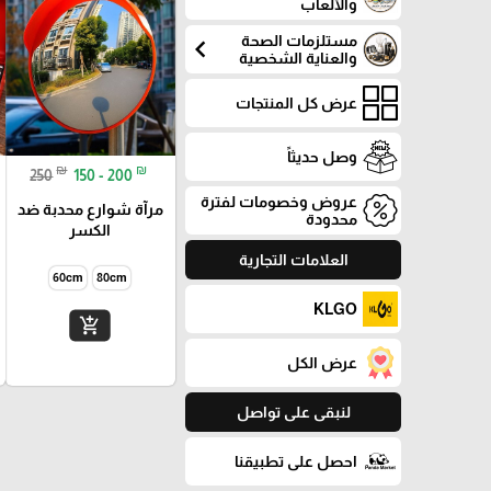
والألعاب
مستلزمات الصحة
chevron_left
والعناية الشخصية
عرض كل المنتجات
وصل حديثاً
₪
₪
250
150 - 200
عروض وخصومات لفترة
مرآة شوارع محدبة ضد
محدودة
الكسر
العلامات التجارية
60cm
80cm
KLGO
add_shopping_cart
عرض الكل
لنبقى على تواصل
احصل على تطبيقنا