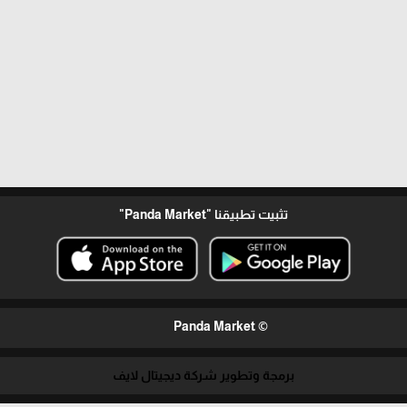
تثبيت تطبيقنا
"Panda Market"
© Panda Market
برمجة وتطوير شركة ديجيتال لايف