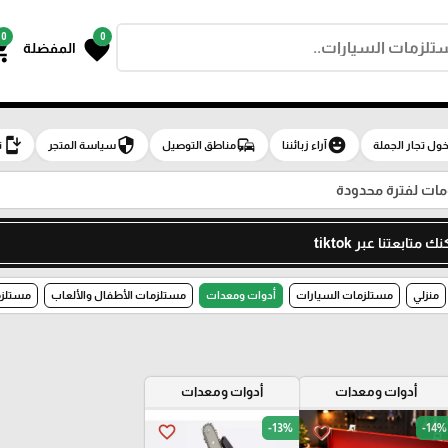
0
0
g_cart
favorite
المفضلة
install_mobile
security
commute
emoji_emotions
ول تجار الجملة
آراء زبائننا
مناطق التوصيل
سياسة المتجر
ت
ت لفترة محدودة
تابعتنا عبر tiktok
منزلي
مستلزمات السيارات
أدوات ومعدات
مستلزمات الأطفال والألعاب
مستلزم
أدوات ومعدات
أدوات ومعدات
-13%
-14%
favorite_border
favorite_border