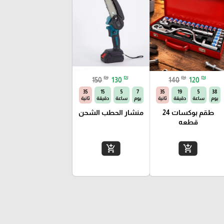
₪
₪
₪
₪
150
130
140
120
34
15
5
7
34
19
5
38
يوم
ساعة
دقيقة
ثانية
يوم
ساعة
دقيقة
ثانية
طقم بوكسات 24
منشار الحطب الشحن
قطعه
add_shopping_cart
add_shopping_cart