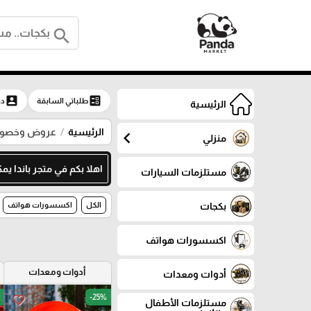
search
account_box
ballot
طلباتي السابقة
دخ
الرئيسية
الرئيسية
عروض وخصوما
chevron_left
منزلي
اهلا بكم في متجر باندا يمكنك م
مستلزمات السيارات
بكجات
الكل
اكسسورات هواتف
اكسسورات هواتف
أدوات ومعدات
أدوات ومعدات
-25%
favorite_border
مستلزمات الأطفال