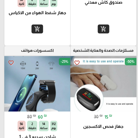
صندوق كاش معدني
يوم
ساعة
دقيقة
ثانية
جهاز شفط الهواء من الاكياس
add_shopping_cart
add_shopping_cart
مستلزمات الصحة والعناية الشخصية
اكسسورات هواتف
-25%
-50%
favorite_border
favorite_border
₪
₪
₪
₪
80
60
30
15
54
2
14
312
جهاز فحص الاكسجين
يوم
ساعة
دقيقة
ثانية
شاحن سريع 3 في 1