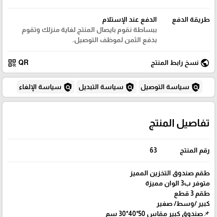
طريقة الدفع
الدفع عند الإستلام
ببساطة نقوم بايصال المنتج لغاية منزلك وتقوم
بدفع الثمن لموظف التوصيل.
qr_code
public
نسخ رابط المنتج
QR
policy
policy
policy
سياسة التوصيل
سياسة التبديل
سياسة الإلغاء
تفاصيل المنتج
رقم المنتج
63
طقم صندوق التخزين المميز
متوفر ب3 الوان مميزة
طقم 3 قطع
كبير /وسط/ صغير
📌صندوق كبير مقاس 50*40*30 سم