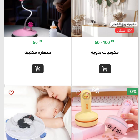
₪
₪
60
60 - 100
مكرميات يدوية
سهاره مكتبيه
add_shopping_cart
add_shopping_cart
-37%
favorite_border
favorite_border