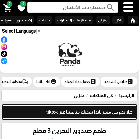
0
0
search
shopping_cart
favorite
home
الكل
منزلي
مستلزمات السيارات
بكجات
اكسسورات هواتف
Select Language
▼
commute
emoji_emotions
account_box
ballot
طلباتي السابقة
دخول تجار الجملة
آراء زبائننا
مناطق التوصيل
الرئيسية
كل المنتجات
منزلي
اهلا بكم في متجر باندا يمكنك متابعتنا عبر tiktok
طقم صندوق التخزين 3 قطع