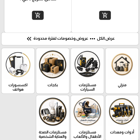
add_shopping_cart
add_shopping_cart
keyboard_double_arrow_left
more_horiz
عرض الكل
عروض وخصومات لفترة محدودة
منزلي
مستلزمات
بكجات
اكسسورات
السيارات
هواتف
أدوات ومعدات
مستلزمات
مستلزمات الصحة
الأطفال والألعاب
والعناية الشخصية