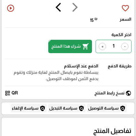
arrow_back_ios
arrow_forward_ios
play_circle_outline
favorite_border
السعر
₪
15
اختر الكمية
shopping_cart
شراء هذا المنتج
+
-
طريقة الدفع
الدفع عند الإستلام
ببساطة نقوم بايصال المنتج لغاية منزلك وتقوم
بدفع الثمن لموظف التوصيل.
qr_code
public
نسخ رابط المنتج
QR
policy
policy
policy
سياسة التوصيل
سياسة التبديل
سياسة الإلغاء
تفاصيل المنتج