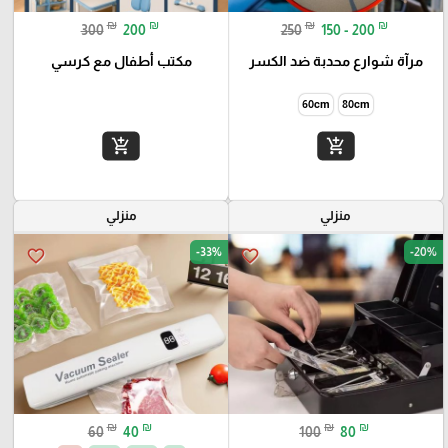
₪
₪
₪
₪
300
200
250
150 - 200
مرآة شوارع محدبة ضد الكسر
مكتب أطفال مع كرسي
60cm
80cm
add_shopping_cart
add_shopping_cart
منزلي
منزلي
-33%
-20%
favorite_border
favorite_border
₪
₪
₪
₪
60
40
100
80