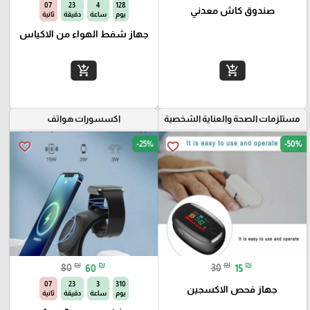
05
23
4
128
صندوق كاش معدني
يوم
ساعة
دقيقة
ثانية
جهاز شفط الهواء من الاكياس
add_shopping_cart
add_shopping_cart
مستلزمات الصحة والعناية الشخصية
اكسسورات هواتف
-25%
-50%
favorite_border
favorite_border
₪
₪
₪
₪
80
60
30
15
05
23
3
310
جهاز فحص الاكسجين
يوم
ساعة
دقيقة
ثانية