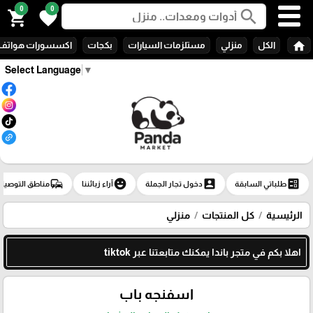
0
0
search
shopping_cart
favorite
home
الكل
منزلي
مستلزمات السيارات
بكجات
اكسسورات هواتف
Select Language
▼
commute
emoji_emotions
account_box
ballot
طلباتي السابقة
دخول تجار الجملة
آراء زبائننا
مناطق التوصيل
الرئيسية
كل المنتجات
منزلي
اهلا بكم في متجر باندا يمكنك متابعتنا عبر tiktok
اسفنجه باب