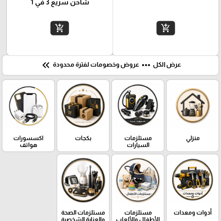
شاحن سريع 3 في 1
add_shopping_cart
add_shopping_cart
keyboard_double_arrow_left
more_horiz
عرض الكل
عروض وخصومات لفترة محدودة
منزلي
مستلزمات
بكجات
اكسسورات
السيارات
هواتف
أدوات ومعدات
مستلزمات
مستلزمات الصحة
الأطفال والألعاب
والعناية الشخصية