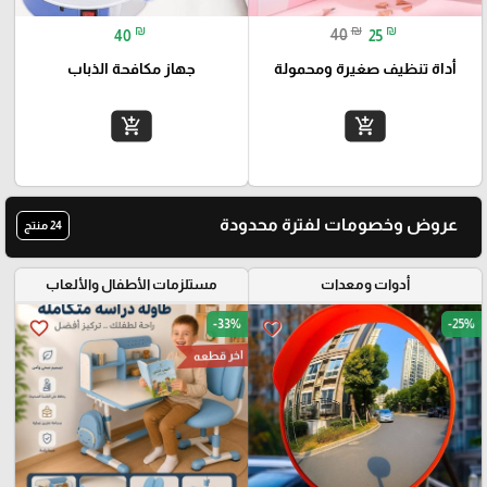
₪
₪
₪
40
40
25
أداة تنظيف صغيرة ومحمولة
جهاز مكافحة الذباب
add_shopping_cart
add_shopping_cart
عروض وخصومات لفترة محدودة
24 منتج
أدوات ومعدات
مستلزمات الأطفال والألعاب
-33%
-25%
favorite_border
favorite_border
اخر قطعه